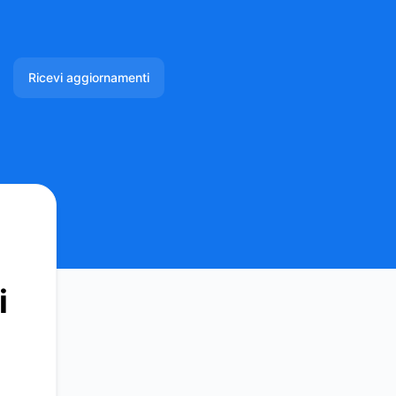
Ricevi aggiornamenti
Email
Slack
Microsoft Teams
Chat di Google
i
Webhook
RSS
Atom