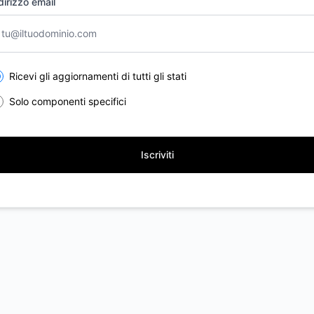
dirizzo email
lect the components you want to receive updates for
Ricevi gli aggiornamenti di tutti gli stati
Solo componenti specifici
Iscriviti